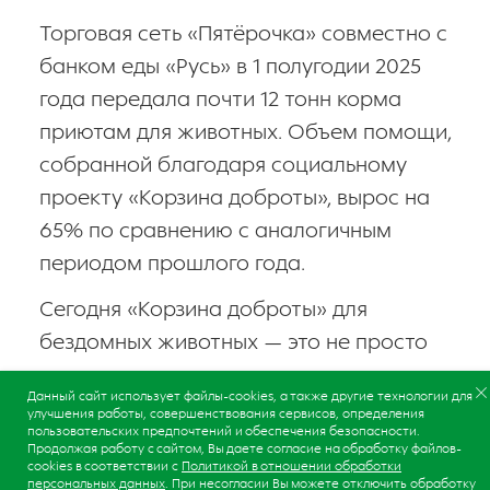
Торговая сеть «Пятёрочка» совместно с
банком еды «Русь» в 1 полугодии 2025
года передала почти 12 тонн корма
приютам для животных. Объем помощи,
собранной благодаря социальному
Подвал
проекту «Корзина доброты», вырос на
Политика конфиденциальности
Пользовательское соглашение
65% по сравнению с аналогичным
Политика в отношении обработки персональных данных
периодом прошлого года.
Горячая линия
Сегодня «Корзина доброты» для
8 (800) 700-29-45
бездомных животных — это не просто
Мы в социальных сетях
инициатива, а целая система
Данный сайт использует файлы-cookies, а также другие технологии для
поддержки, в которой участвуют тысячи
улучшения работы, совершенствования сервисов, определения
пользовательских предпочтений и обеспечения безопасности.
неравнодушных по всей стране — от
© 2024 ООО «Агроторг».
Продолжая работу с сайтом, Вы даете согласие на обработку файлов-
Любое использование контента без письменного
cookies в соответствии с
Политикой в отношении обработки
волонтеров до покупателей. Именно они
разрешения ООО "Агроторг" запрещено
персональных данных
. При несогласии Вы можете отключить обработку